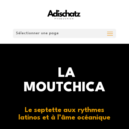
Sélectionner une page
LA
MOUTCHICA
Le septette aux rythmes
latinos et à l’âme océanique